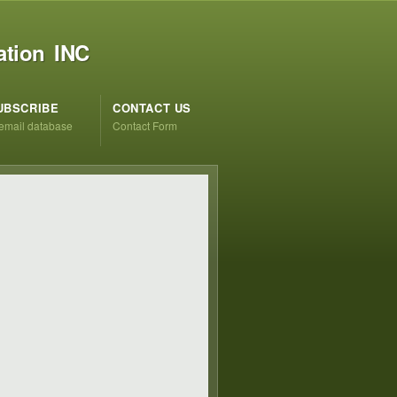
ation INC
UBSCRIBE
CONTACT US
 email database
Contact Form