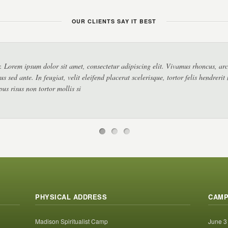
OUR CLIENTS SAY IT BEST
er. Lorem ipsum dolor sit amet, consectetur adipiscing elit. Vivamus rhoncus, a
us sed ante. In feugiat, velit eleifend placerat scelerisque, tortor felis hendrerit
pus risus non tortor mollis si
PHYSICAL ADDRESS
CAMP
Madison Spiritualist Camp
June 3