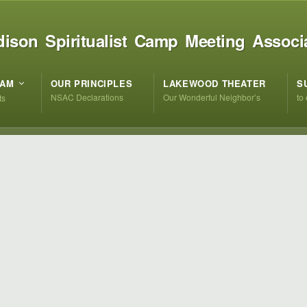
ison Spiritualist Camp Meeting Associ
RAM
OUR PRINCIPLES
LAKEWOOD THEATER
S
NSAC Declarations
Our Wonderful Neighbor’s
to
ts