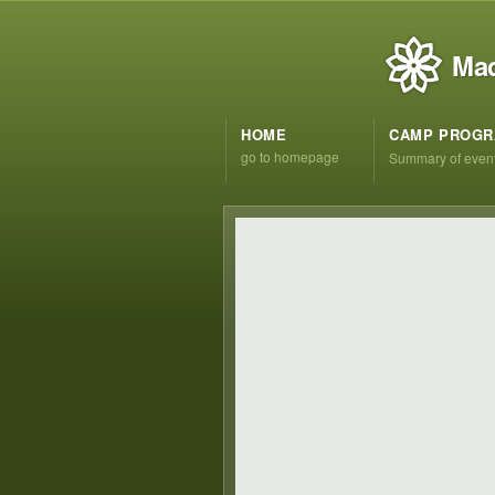
Mad
HOME
CAMP PROG
go to homepage
Summary of even