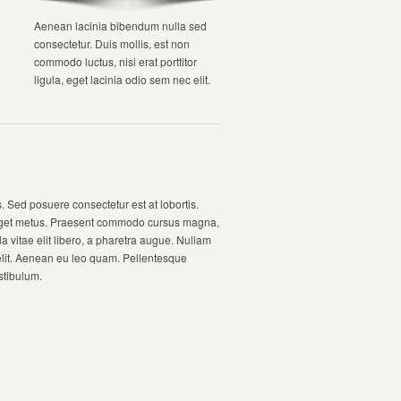
Aenean lacinia bibendum nulla sed
consectetur. Duis mollis, est non
commodo luctus, nisi erat porttitor
ligula, eget lacinia odio sem nec elit.
. Sed posuere consectetur est at lobortis.
t eget metus. Praesent commodo cursus magna,
la vitae elit libero, a pharetra augue. Nullam
d elit. Aenean eu leo quam. Pellentesque
stibulum.