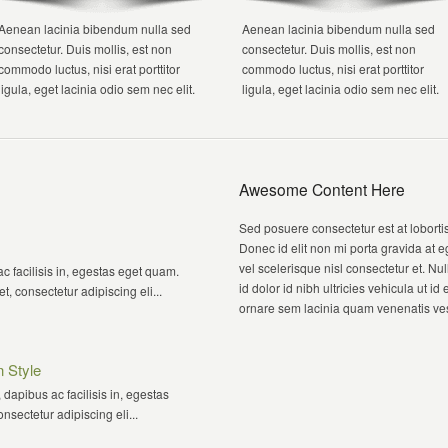
Aenean lacinia bibendum nulla sed
Aenean lacinia bibendum nulla sed
consectetur. Duis mollis, est non
consectetur. Duis mollis, est non
commodo luctus, nisi erat porttitor
commodo luctus, nisi erat porttitor
ligula, eget lacinia odio sem nec elit.
ligula, eget lacinia odio sem nec elit.
Awesome Content Here
Sed posuere consectetur est at lobortis
Donec id elit non mi porta gravida a
vel scelerisque nisl consectetur et. Nul
c facilisis in, egestas eget quam.
id dolor id nibh ultricies vehicula ut i
, consectetur adipiscing eli...
ornare sem lacinia quam venenatis ve
 Style
 dapibus ac facilisis in, egestas
sectetur adipiscing eli...