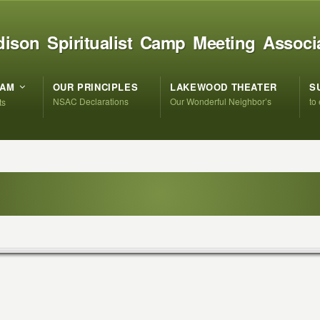
ison Spiritualist Camp Meeting Associ
RAM
OUR PRINCIPLES
LAKEWOOD THEATER
S
NSAC Declarations
Our Wonderful Neighbor’s
to
ts