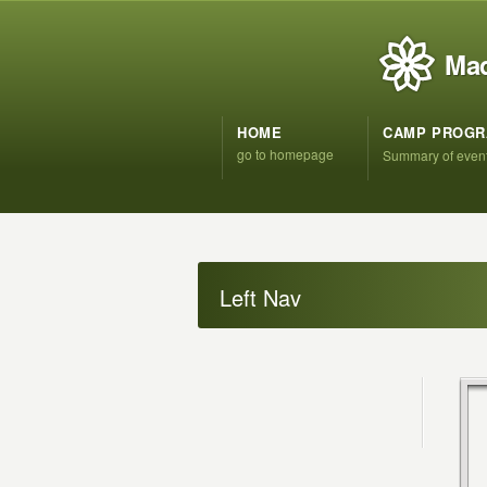
Mad
HOME
CAMP PROG
go to homepage
Summary of even
Left Nav