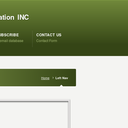
ation INC
UBSCRIBE
CONTACT US
 email database
Contact Form
Home
Left Nav