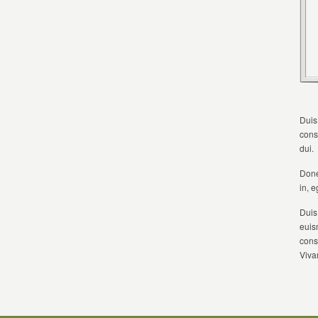
Duis
conse
dui.
Donec
in, 
Duis
euis
cons
Viva