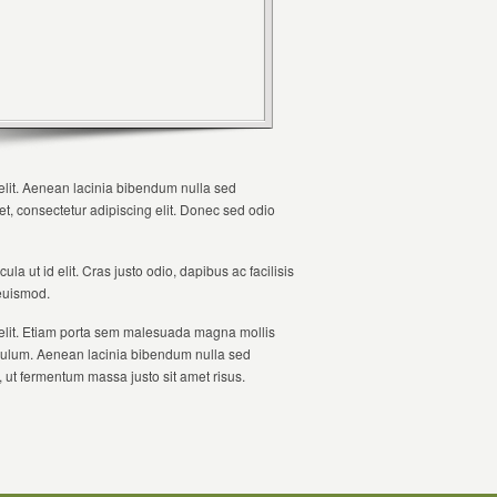
c elit. Aenean lacinia bibendum nulla sed
met, consectetur adipiscing elit. Donec sed odio
la ut id elit. Cras justo odio, dapibus ac facilisis
euismod.
ec elit. Etiam porta sem malesuada magna mollis
bulum. Aenean lacinia bibendum nulla sed
 ut fermentum massa justo sit amet risus.