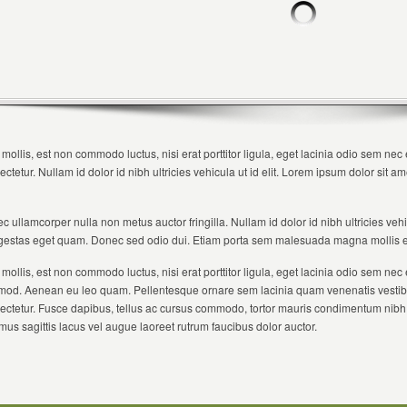
 mollis, est non commodo luctus, nisi erat porttitor ligula, eget lacinia odio sem ne
ctetur. Nullam id dolor id nibh ultricies vehicula ut id elit. Lorem ipsum dolor sit a
 ullamcorper nulla non metus auctor fringilla. Nullam id dolor id nibh ultricies vehicu
egestas eget quam. Donec sed odio dui. Etiam porta sem malesuada magna mollis 
 mollis, est non commodo luctus, nisi erat porttitor ligula, eget lacinia odio sem n
mod. Aenean eu leo quam. Pellentesque ornare sem lacinia quam venenatis vesti
ectetur. Fusce dapibus, tellus ac cursus commodo, tortor mauris condimentum nibh,
mus sagittis lacus vel augue laoreet rutrum faucibus dolor auctor.